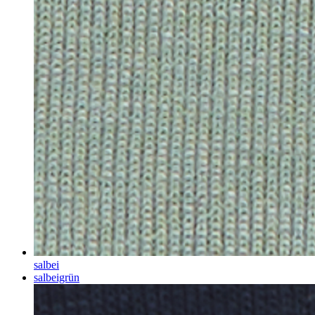
salbei
salbeigrün