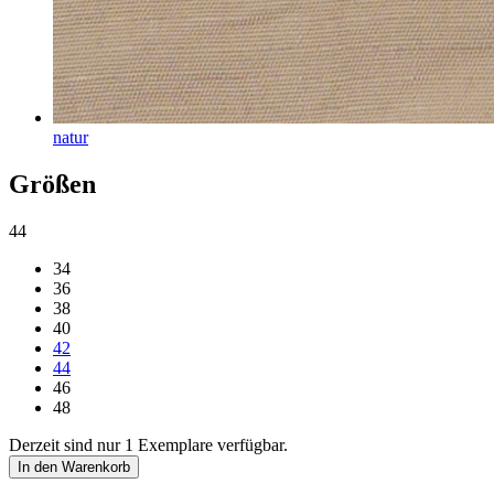
natur
Größen
44
34
36
38
40
42
44
46
48
Derzeit sind nur 1 Exemplare verfügbar.
In den Warenkorb