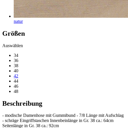
natur
Größen
Auswählen
34
36
38
40
42
44
46
48
Beschreibung
- modische Damenhose mit Gummibund - 7/8 Länge mit Aufschlag
- schräge Eingriffstaschen Innenbeinlänge in Gr. 38 ca.: 64cm
Seitenlänge in Gr. 38 ca.: 92cm