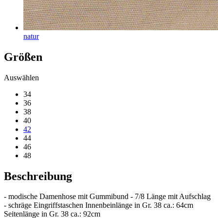
natur
Größen
Auswählen
34
36
38
40
42
44
46
48
Beschreibung
- modische Damenhose mit Gummibund - 7/8 Länge mit Aufschlag
- schräge Eingriffstaschen Innenbeinlänge in Gr. 38 ca.: 64cm
Seitenlänge in Gr. 38 ca.: 92cm