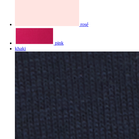
rosé
pink
khaki