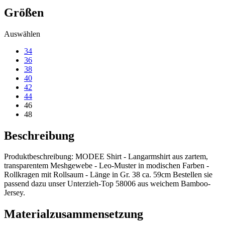
Größen
Auswählen
34
36
38
40
42
44
46
48
Beschreibung
Produktbeschreibung: MODEE Shirt - Langarmshirt aus zartem,
transparentem Meshgewebe - Leo-Muster in modischen Farben -
Rollkragen mit Rollsaum - Länge in Gr. 38 ca. 59cm Bestellen sie
passend dazu unser Unterzieh-Top 58006 aus weichem Bamboo-
Jersey.
Materialzusammensetzung