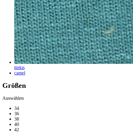
türkis
camel
Größen
Auswählen
34
36
38
40
42