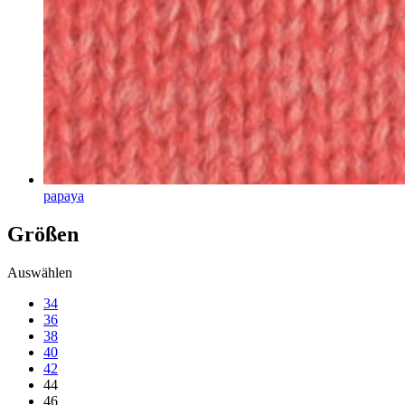
papaya
Größen
Auswählen
34
36
38
40
42
44
46